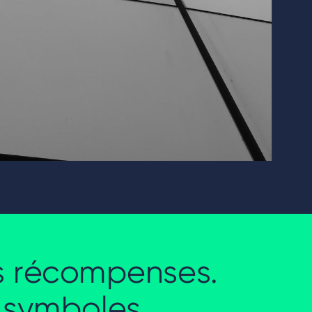
es récompenses.
s symboles.